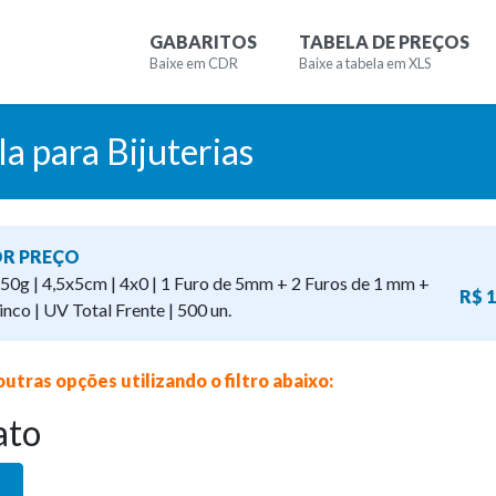
GABARITOS
TABELA DE PREÇOS
Baixe em CDR
Baixe a tabela em XLS
la para Bijuterias
R PREÇO
50g | 4,5x5cm | 4x0 | 1 Furo de 5mm + 2 Furos de 1 mm +
R$ 1
inco | UV Total Frente | 500 un.
outras opções utilizando o filtro abaixo:
ato