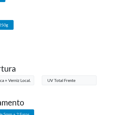
250g
tura
ca + Verniz Local.
UV Total Frente
amento
de 5mm + 2 Furos