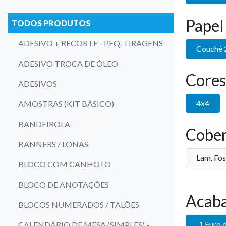
Papel
TODOS PRODUTOS
ADESIVO + RECORTE - PEQ. TIRAGENS
Couchê 
ADESIVO TROCA DE ÓLEO
Cores
ADESIVOS
4x4
AMOSTRAS (KIT BÁSICO)
BANDEIROLA
Cober
BANNERS / LONAS
Lam. Fos
BLOCO COM CANHOTO
BLOCO DE ANOTAÇÕES
Acab
BLOCOS NUMERADOS / TALÕES
1 Furo 
CALENDÁRIO DE MESA (SIMPLES) -