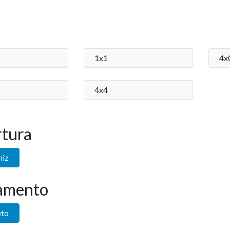
1x1
4x
4x4
tura
niz
amento
eto