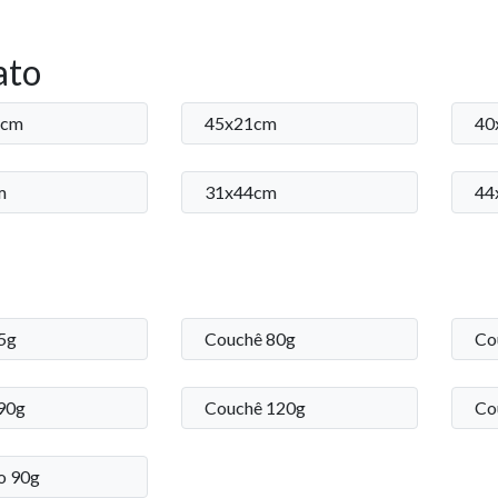
ato
 cm
45x21cm
40
m
31x44cm
44
75g
Couchê 80g
Co
90g
Couchê 120g
Co
o 90g