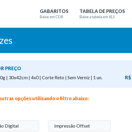
GABARITOS
TABELA DE PREÇOS
Baixe em CDR
Baixe a tabela em XLS
zes
R PREÇO
g | 30x42cm | 4x0 | Corte Reto | Sem Verniz | 1 un.
R$
outras opções utilizando o filtro abaixo:
o Digital
Impressão Offset