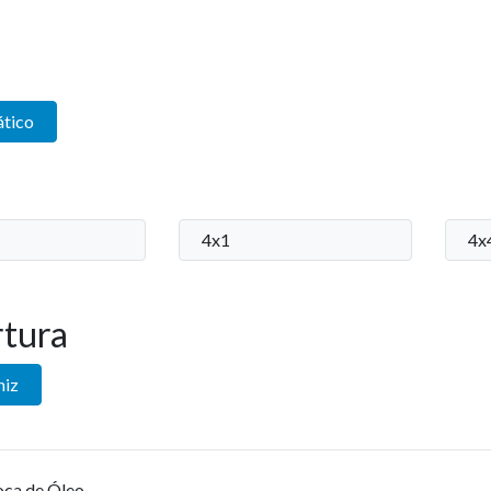
ático
4x1
4x
tura
niz
oca de Óleo