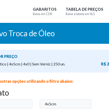
GABARITOS
TABELA DE PREÇOS
Baixe em CDR
Baixe a tabela em XLS
vo Troca de Óleo
R PREÇO
tico | 4x5cm | 4x0 | Sem Verniz | 250 un.
R$ 2
outras opções utilizando o filtro abaixo:
ato
4x5cm