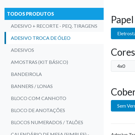
TODOS PRODUTOS
Papel
ADESIVO + RECORTE - PEQ. TIRAGENS
Eletrost
ADESIVO TROCA DE ÓLEO
Cores
ADESIVOS
AMOSTRAS (KIT BÁSICO)
4x0
BANDEIROLA
BANNERS / LONAS
Cober
BLOCO COM CANHOTO
Sem Ver
BLOCO DE ANOTAÇÕES
BLOCOS NUMERADOS / TALÕES
CALENDÁRIO DE MESA (SIMPLES) -
Adesivo Tr