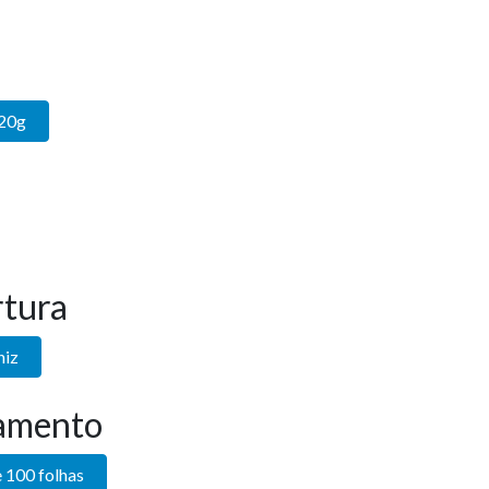
120g
tura
niz
amento
 100 folhas