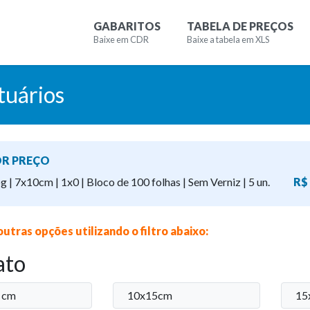
GABARITOS
TABELA DE PREÇOS
Baixe em CDR
Baixe a tabela em XLS
tuários
R PREÇO
5g | 7x10cm | 1x0 | Bloco de 100 folhas | Sem Verniz | 5 un.
R$
outras opções utilizando o filtro abaixo:
ato
 cm
10x15cm
15