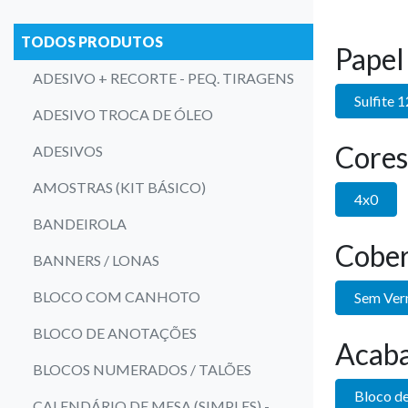
TODOS PRODUTOS
Papel
ADESIVO + RECORTE - PEQ. TIRAGENS
Sulfite 
ADESIVO TROCA DE ÓLEO
Cores
ADESIVOS
AMOSTRAS (KIT BÁSICO)
4x0
BANDEIROLA
Cober
BANNERS / LONAS
BLOCO COM CANHOTO
Sem Ver
BLOCO DE ANOTAÇÕES
Acab
BLOCOS NUMERADOS / TALÕES
Bloco de
CALENDÁRIO DE MESA (SIMPLES) -