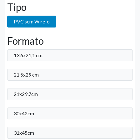
Tipo
PVC sem Wire-o
Formato
13,6x21,1 cm
21,5x29 cm
21x29,7cm
30x42cm
31x45cm