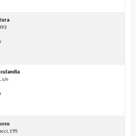
tura
 393
0
culandia
, s/n
0
ussu
acci, 195