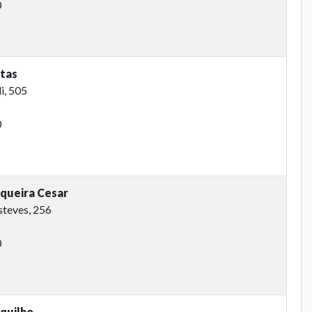
0
otas
i, 505
0
rqueira Cesar
steves, 256
0
quilho