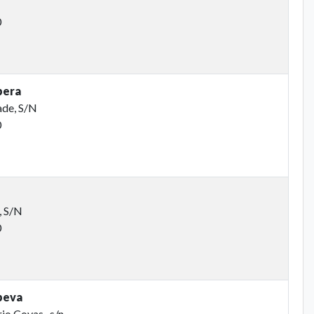
0
bera
ade, S/N
0
, S/N
0
peva
o Covas , s/n