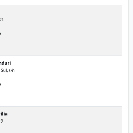
s
01
0
nduri
Sul, s/n
0
ilia
79