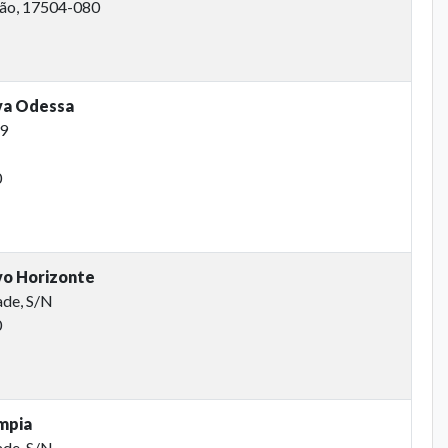
ião, 17504-080
va Odessa
99
0
vo Horizonte
ade, S/N
0
mpia
ade, S/N