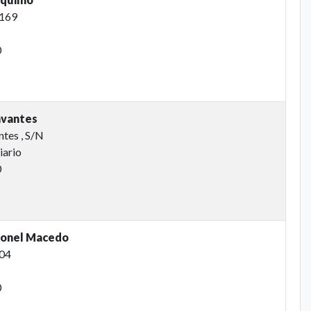
 169
0
avantes
tes , S/N
iario
0
ronel Macedo
204
0