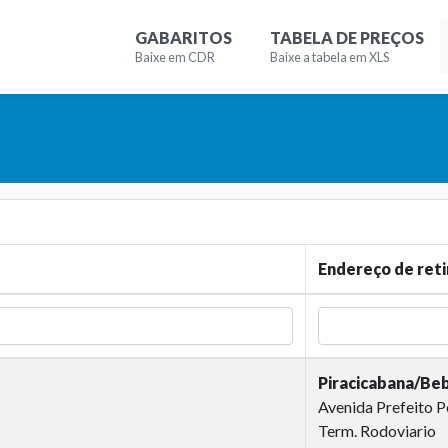
GABARITOS
TABELA DE PREÇOS
Baixe em CDR
Baixe a tabela em XLS
Endereço de ret
Piracicabana/Be
Avenida Prefeito P
Term. Rodoviario